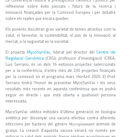
La conferència reunirà a prestigiosos científics i polítics per
reflexionar sobre èxits passats i futurs de la recerca i
innovació finançades per la Comissió Europea i per debatre
sobre els reptes que encara queden.
Els ponents discutiran gran varietat de temes atractius com la
salut, el benestar, la sostenibilitat, el pas de la innovació al
mercat, o la seguretat en la societat.
MycoSynVac
Centre de
El projecte
, liderat pel director del
Regulació Genòmica
(CRG)i professor d’investigació ICREA,
Luis Serrano, és un dels 16 exitosos projectes seleccionats
per a la conferència, d'entre més de 230 projectes finançats
per la comissió en el programa marc Horitzó 2020. El Prof.
Serrano tindrà l'honor de presentar MycoSynVac i els seus
resultats més recents en aquesta conferència que es podrà
seguir en directe i que està oberta a qualsevol persona
interessada.
MycoSynVac utilitza mètodes d'última generació en biologia
sintètica per dissenyar una vacuna efectiva contra diferents
infeccions per bacteris del gènere
en animals de
Mycoplasma
granja. La creació d'aquesta vacuna servirà no només per
millorar la salut dels animals, frenar pèrdues econòmiques en