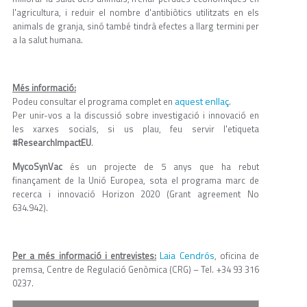
l'agricultura, i reduir el nombre d'antibiòtics utilitzats en els
animals de granja, sinó també tindrà efectes a llarg termini per
a la salut humana.
Més informació:
aquest enllaç
Podeu consultar el programa complet en
.
Per unir-vos a la discussió sobre investigació i innovació en
les xarxes socials, si us plau, feu servir l'etiqueta
#ResearchImpactEU
.
MycoSynVac
és un projecte de 5 anys que ha rebut
finançament de la Unió Europea, sota el programa marc de
recerca i innovació Horizon 2020 (Grant agreement No
634.942).
Laia Cendrós
Per a més informació i entrevistes:
, oficina de
premsa, Centre de Regulació Genòmica (CRG) – Tel. +34 93 316
0237.