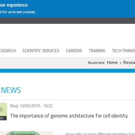
ser experience
t for us to set cookies.
ESEARCH
SCIENTIFIC SERVICES
CAREERS
TRAINING
TECH TRANS
You are here
Home
Resea
You are here:
>
NEWS
Wed, 15/05/2019 - 19:32
5
The importance of genome architecture for cell identity
ay
How cells acquire different identities ha