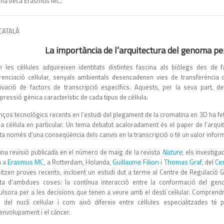
una beca Erasmus MC.
CATALÀ
La importància de l’arquitectura del genoma per a
 les cèl·lules adquireixen identitats distintes fascina als biòlegs des de
erenciació cel·lular, senyals ambientals desencadenen vies de transferència
ctivació de factors de transcripció específics. Aquests, per la seva part, 
pressió gènica característic de cada tipus de cèl·lula.
nços tecnològics recents en l’estudi del plegament de la cromatina en 3D ha fe
a cèl·lula en particular. Un tema debatut acaloradament és el paper de l’arqui
ta només d’una conseqüència dels canvis en la transcripció o té un valor infor
Nature
una revisió publicada en el número de maig de la revista
, els investig
Erasmus MC
Guillaume Filion
Thomas Graf
Ce
à a
, a Rotterdam, Holanda,
i
, del
litzen proves recents, incloent un estudi dut a terme al Centre de Regulació
cta d’ambdues coses: la contínua interacció entre la conformació del gen
ulsora per a les decisions que tenen a veure amb el destí cel·lular. Compren
s del nucli cel·lular i com això difereix entre cèl·lules especialitzades té
envolupament i el càncer.