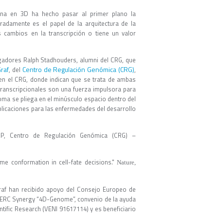
tina en 3D ha hecho pasar al primer plano la
radamente es el papel de la arquitectura de la
 cambios en la transcripción o tiene un valor
tigadores Ralph Stadhouders, alumni del CRG, que
raf
Centro de Regulación Genómica (CRG)
, del
,
 en el CRG, donde indican que se trata de ambas
transcripcionales son una fuerza impulsora para
oma se pliega en el minúsculo espacio dentro del
mplicaciones para las enfermedades del desarrollo
RPP, Centro de Regulación Genómica (CRG) –
ome conformation in cell-fate decisions."
Nature,
raf han recibido apoyo del Consejo Europeo de
 ERC Synergy “4D-Genome”, convenio de la ayuda
tific Research (VENI 91617114) y es beneficiario