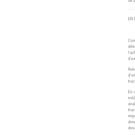
de 
EN 
Com
dif
l’a
d’ex
Ave
d’un
trac
En 
est
ana
tra
imp
din
des