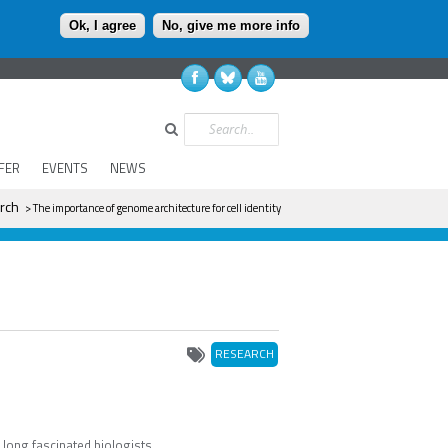
Ok, I agree
No, give me more info
Search
FER
EVENTS
NEWS
rch
> The importance of genome architecture for cell identity
RESEARCH
s long fascinated biologists.