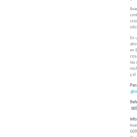
Ava
con
cro
inf
En 
aho
en 
cos
las
núc
y el
Par
glo
Ref
569
Inf
Inv
609