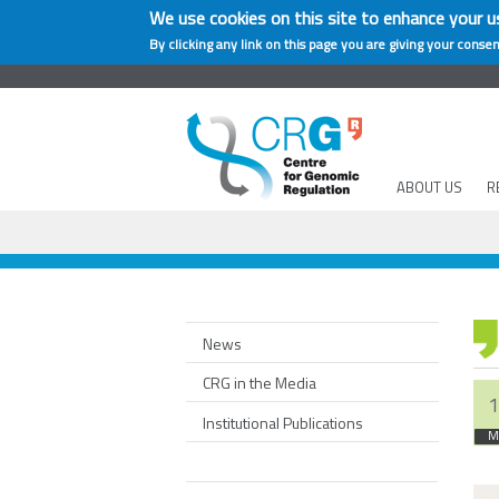
We use cookies on this site to enhance your u
By clicking any link on this page you are giving your consen
ABOUT US
R
News
CRG in the Media
1
Institutional Publications
M