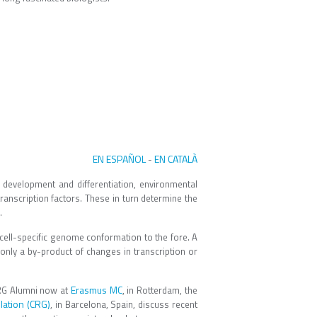
EN ESPAÑOL
EN CATALÀ
-
l development and differentiation, environmental
transcription factors. These in turn determine the
.
cell-specific genome conformation to the fore. A
t only a by-product of changes in transcription or
Erasmus MC
CRG Alumni now at
, in Rotterdam, the
lation (CRG)
, in Barcelona, Spain, discuss recent