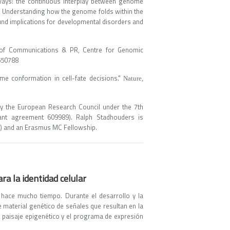
h ways: the continuous interplay between genome
ns. Understanding how the genome folds within the
ound implications for developmental disorders and
d of Communications & PR, Centre for Genomic
8550788
ome conformation in cell-fate decisions."
Nature,
by the European Research Council under the 7th
t agreement 609989). Ralph Stadhouders is
4) and an Erasmus MC Fellowship.
ra la identidad celular
 hace mucho tiempo. Durante el desarrollo y la
 material genético de señales que resultan en la
el paisaje epigenético y el programa de expresión