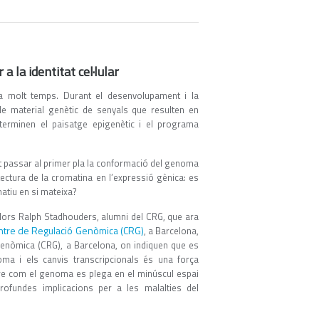
 la identitat cel·lular
 fa molt temps. Durant el desenvolupament i la
 de material genètic de senyals que resulten en
determinen el paisatge epigenètic i el programa
t passar al primer pla la conformació del genoma
tectura de la cromatina en l’expressió gènica: es
matiu en si mateixa?
adors Ralph Stadhouders, alumni del CRG, que ara
ntre de Regulació Genòmica (CRG)
, a Barcelona,
 Genòmica (CRG), a Barcelona, on indiquen que es
oma i els canvis transcripcionals és una força
dre com el genoma es plega en el minúscul espai
 profundes implicacions per a les malalties del