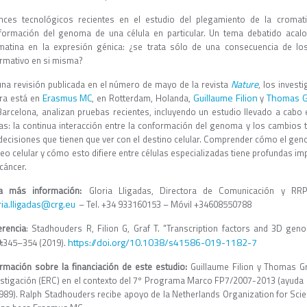
nces tecnológicos recientes en el estudio del plegamiento de la croma
formación del genoma de una célula en particular. Un tema debatido acalo
matina en la expresión génica: ¿se trata sólo de una consecuencia de los
ormativo en si misma?
Nature
una revisión publicada en el número de mayo de la revista
, los inves
Erasmus MC
Guillaume Filion
Thomas G
ra está en
, en Rotterdam, Holanda,
y
Barcelona, analizan pruebas recientes, incluyendo un estudio llevado a cabo
as: la continua interacción entre la conformación del genoma y los cambios 
 decisiones que tienen que ver con el destino celular. Comprender cómo el gen
leo celular y cómo esto difiere entre células especializadas tiene profundas i
 cáncer.
a más información:
Gloria Lligadas, Directora de Comunicación y R
ria.lligadas@crg.eu
– Tel. +34 933160153 – Móvil +34608550788
erencia
: Stadhouders R, Filion G, Graf T. "Transcription factors and 3D gen
https://doi.org/10.1038/s41586-019-1182-7
:
345–354 (2019).
ormación sobre la financiación de este estudio:
Guillaume Filion y Thomas G
estigación (ERC) en el contexto del 7º Programa Marco FP7/2007-2013 (ayuda
989). Ralph Stadhouders recibe apoyo de la Netherlands Organization for Scien