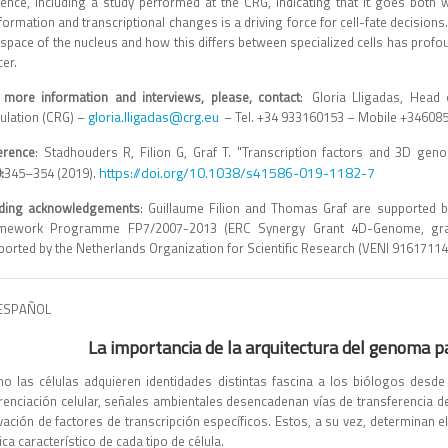
dence, including a study performed at the CRG, indicating that it goes bot
formation and transcriptional changes is a driving force for cell-fate decisio
y space of the nucleus and how this differs between specialized cells has prof
er.
 more information and interviews, please, contact
: Gloria Lligadas, Hea
gloria.lligadas@crg.eu
ulation (CRG) –
– Tel. +34 933160153 – Mobile +3460
erence
: Stadhouders R, Filion G, Graf T. "Transcription factors and 3D gen
https://doi.org/10.1038/s41586-019-1182-7
:
345–354 (2019).
ding acknowledgements
: Guillaume Filion and Thomas Graf are supported 
mework Programme FP7/2007-2013 (ERC Synergy Grant 4D-Genome, gran
ported by the Netherlands Organization for Scientific Research (VENI 9161711
ESPAÑOL
La importancia de la arquitectura del genoma pa
o las células adquieren identidades distintas fascina a los biólogos desde
erenciación celular, señales ambientales desencadenan vías de transferencia de
ivación de factores de transcripción específicos. Estos, a su vez, determinan 
ca característico de cada tipo de célula.