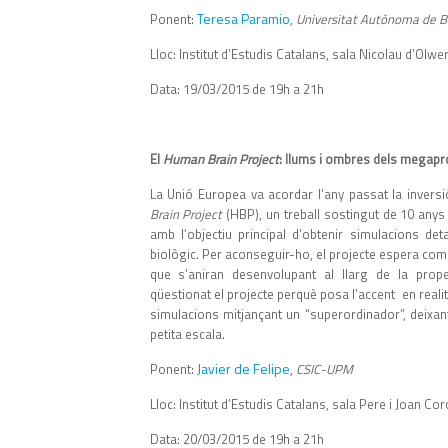
Teresa Paramio
Ponent:
,
Universitat Autònoma de 
Lloc: Institut d’Estudis Catalans, sala Nicolau d’Olw
Data: 19/03/2015 de 19h a 21h
El
Human Brain Project
: llums i ombres dels megapr
La Unió Europea va acordar l’any passat la inver
Brain Project
(HBP), un treball sostingut de 10 anys
amb l’objectiu principal d’obtenir simulacions det
biològic. Per aconseguir-ho, el projecte espera 
que s’aniran desenvolupant al llarg de la prope
qüestionat el projecte perquè posa l’accent en reali
simulacions mitjançant un “superordinador”, deixant
petita escala.
Javier de Felipe
Ponent:
,
CSIC-UPM
Lloc: Institut d’Estudis Catalans, sala Pere i Joan 
Data: 20/03/2015 de 19h a 21h