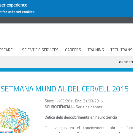
ser experience
t for us to set cookies.
ESEARCH
SCIENTIFIC SERVICES
CAREERS
TRAINING
TECH TRANS
You a
You are he
SETMANA MUNDIAL DEL CERVELL 2015
17/03/2015
21/03/2015
NEUROCIÈNCIA I…
Sèrie de debats
L’ètica dels descobriments en neurociència
Els avenços en el coneixement sobre el func