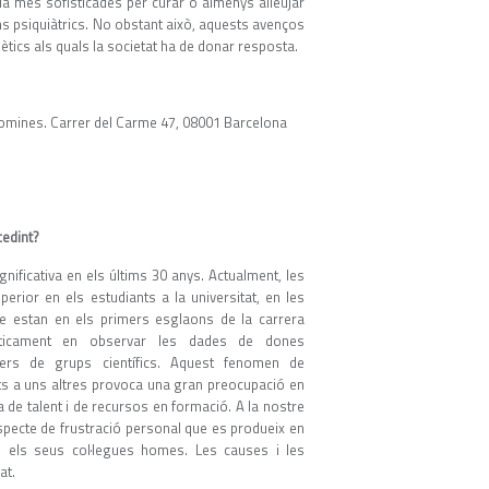
 més sofisticades per curar o almenys alleujar
s psiquiàtrics. No obstant això, aquests avenços
ics als quals la societat ha de donar resposta.
Coromines. Carrer del Carme 47, 08001 Barcelona
cedint?
nificativa en els últims 30 anys. Actualment, les
rior en els estudiants a la universitat, en les
e estan en els primers esglaons de la carrera
àsticament en observar les dades de dones
íders de grups científics. Aquest fenomen de
ts a uns altres provoca una gran preocupació en
 de talent i de recursos en formació. A la nostre
ecte de frustració personal que es produeix en
 els seus col·legues homes. Les causes i les
at.