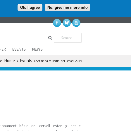
Ok, I agree
No, give me more info
Search
FER
EVENTS
NEWS
re here
Home
Events
re:
>
> Setmana Mundial del Cervell 2015
ionament bàsic del cervell estan guiant el