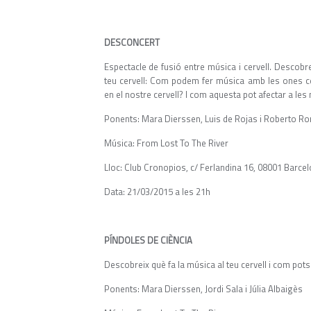
DESCONCERT
Espectacle de fusió entre música i cervell. Descobrei
teu cervell: Com podem fer música amb les ones 
en el nostre cervell? I com aquesta pot afectar a le
Ponents: Mara Dierssen, Luis de Rojas i Roberto R
Música: From Lost To The River
Lloc: Club Cronopios, c/ Ferlandina 16, 08001 Barce
Data: 21/03/2015 a les 21h
PÍNDOLES DE CIÈNCIA
Descobreix què fa la música al teu cervell i com pot
Ponents: Mara Dierssen, Jordi Sala i Júlia Albaigès