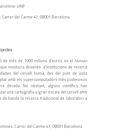
Barcelona-UAB
er. Carrer del Carme 47, 08001 Barcelona
ojectes
sió de més de 1000 milions d’euros en el
Human
 que involucra desenes d’institucions de recerca
allades del cervell humà, des del punt de vista
comptar amb els supercomputadors més poderosos
ra dècada. No obstant, alguns científics han
tzar una cartografia a gran escala del cervell amb
 de banda la recerca tradicional de laboratori a
Coromines. Carrer del Carme 47, 08001 Barcelona