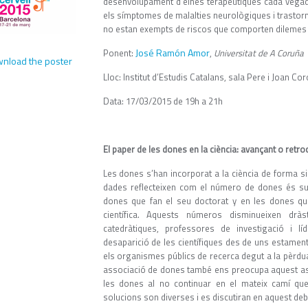
desenvolupament d’eines terapèutiques cada vegada
els símptomes de malalties neurològiques i trastorn
no estan exempts de riscos que comporten dilemes èt
José Ramón Amor
Ponent:
,
Universitat de A Coruña
nload the poster
Lloc: Institut d’Estudis Catalans, sala Pere i Joan 
Data: 17/03/2015 de 19h a 21h
El paper de les dones en la ciència: avançant o retro
Les dones s’han incorporat a la ciència de forma sig
dades reflecteixen com el número de dones és supe
dones que fan el seu doctorat y en les dones qu
científica. Aquests números disminueixen dr
catedràtiques, professores de investigació i l
desaparició de les científiques des de uns estamen
els organismes públics de recerca degut a la pèrdua
associació de dones també ens preocupa aquest asp
les dones al no continuar en el mateix camí que
solucions son diverses i es discutiran en aquest deb