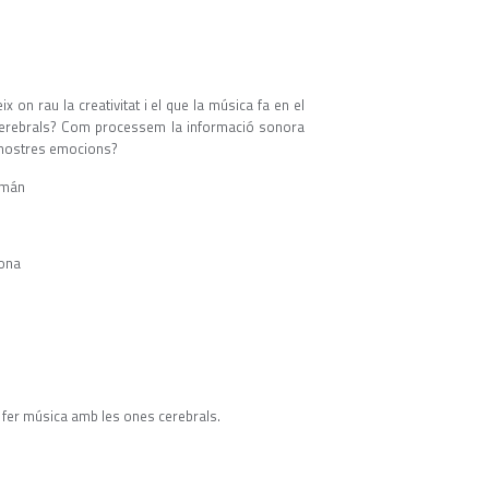
x on rau la creativitat i el que la música fa en el
cerebrals? Com processem la informació sonora
s nostres emocions?
omán
lona
s fer música amb les ones cerebrals.