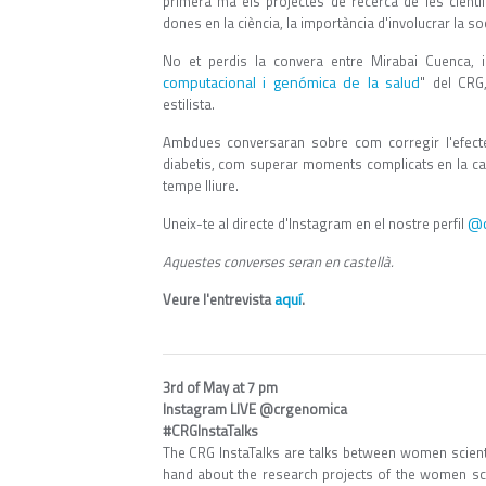
primera mà els projectes de recerca de les cientí
dones en la ciència, la importància d'involucrar la so
No et perdis la convera entre Mirabai Cuenca, i
computacional i genómica de la salud
" del CRG
estilista.
Ambdues conversaran sobre com corregir l'efect
diabetis, com superar moments complicats en la car
tempe lliure.
@c
Uneix-te al directe d'Instagram en el nostre perfil
Aquestes converses seran en castellà.
aquí
Veure l'entrevista
.
3rd of May at 7 pm
Instagram LIVE @crgenomica
#CRGInstaTalks
The CRG InstaTalks are talks between women scienti
hand about the research projects of the women sci