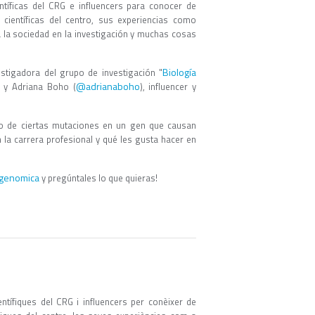
ntíficas del CRG e influencers para conocer de
científicas del centro, sus experiencias como
 a la sociedad en la investigación y muchas cosas
Biología
estigadora del grupo de investigación "
@adrianaboho
, y Adriana Boho (
), influencer y
o de ciertas mutaciones en un gen que causan
a carrera profesional y qué les gusta hacer en
genomica
y pregúntales lo que quieras!
tífiques del CRG i influencers per conèixer de