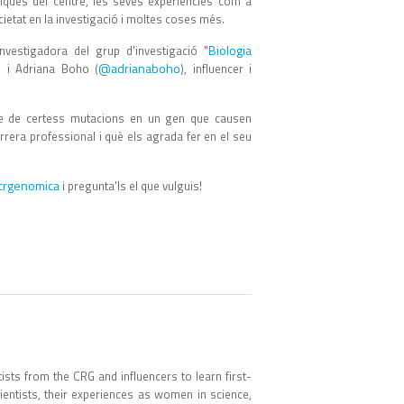
fiques del centre, les seves experiències com a
cietat en la investigació i moltes coses més.
Biologia
nvestigadora del grup d'investigació "
@adrianaboho
, i Adriana Boho (
), influencer i
e de certess mutacions en un gen que causen
rera professional i què els agrada fer en el seu
rgenomica
i pregunta'ls el que vulguis!
sts from the CRG and influencers to learn first-
entists, their experiences as women in science,