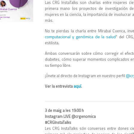
Las CRG InstaTalks son charlas entre mujeres cie
primera mano los proyectos de investigación de 
mujeres en la ciencia, la importancia de involucrar
más.
No te pierdas la charla entre Mirabai Cuenca, inv
computacional y genómica de la salud
" del CRG
estilista.
Ambas conversarán sobre cómo corregir el efect
diabetes, cómo superar momentos complicados en l
su tiempo libre.
@cr
¡Únete al directo de Instagram en nuestro perfil
aquí
Ver la entrevista
.
3 de maig a les 19:00 h
Instagram LIVE @crgenomica
#CRGInstaTalks
Les CRG InstaTalks són converses entre dones cien