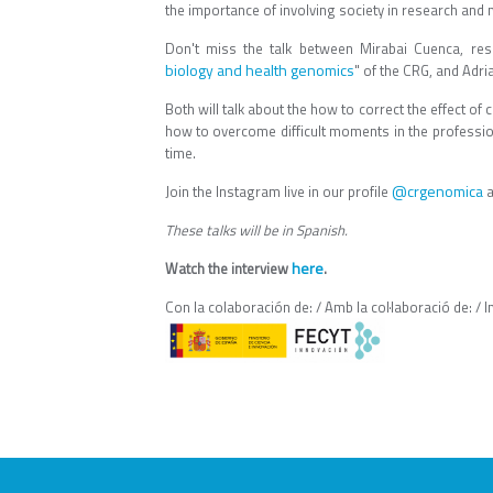
the importance of involving society in research and
Don't miss the talk between Mirabai Cuenca, res
biology and health genomics
" of the CRG, and Adri
Both will talk about the how to correct the effect of
how to overcome difficult moments in the profession
time.
@crgenomica
Join the Instagram live in our profile
a
These talks will be in Spanish.
here
Watch the interview
.
Con la colaboración de: / Amb la col·laboració de: / I