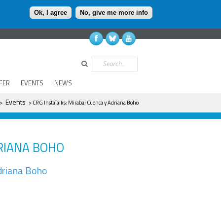
Ok, I agree
No, give me more info
Search
FER
EVENTS
NEWS
Events
>
> CRG InstaTalks: Mirabai Cuenca y Adriana Boho
DRIANA BOHO
driana Boho