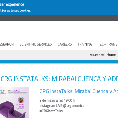
ser experience
t for us to set cookies.
ESEARCH
SCIENTIFIC SERVICES
CAREERS
TRAINING
TECH TRANS
You are here
Home
You are here:
CRG INSTATALKS: MIRABAI CUENCA Y A
CRG InstaTalks: Mirabai Cuenca y A
3 de mayo a las 19:00 h
Instagram LIVE @crgenomica
#CRGInstaTalks