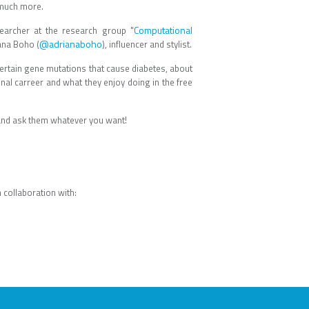
 much more.
Computational
earcher at the research group "
@adrianaboho
ana Boho (
), influencer and stylist.
 certain gene mutations that cause diabetes, about
al carreer and what they enjoy doing in the free
nd ask them whatever you want!
n collaboration with: