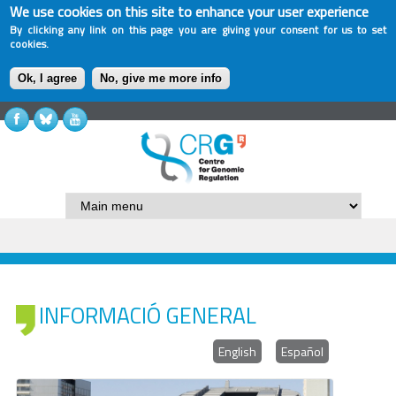
We use cookies on this site to enhance your user experience
By clicking any link on this page you are giving your consent for us to set
cookies.
Ok, I agree
No, give me more info
INFORMACIÓ GENERAL
English
Español