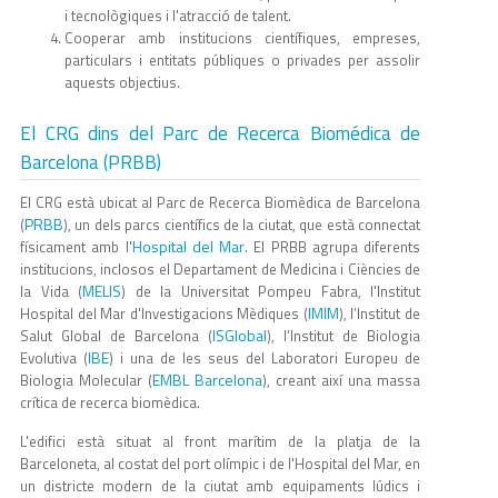
i tecnològiques i l'atracció de talent.
Cooperar amb institucions científiques, empreses,
particulars i entitats públiques o privades per assolir
aquests objectius.
El CRG dins del Parc de Recerca Biomédica de
Barcelona (PRBB)
El CRG està ubicat al Parc de Recerca Biomèdica de Barcelona
PRBB
(
), un dels parcs científics de la ciutat, que està connectat
Hospital del Mar
físicament amb l'
. El PRBB agrupa diferents
institucions, inclosos el Departament de Medicina i Ciències de
MELIS
la Vida (
) de la Universitat Pompeu Fabra, l'Institut
IMIM
Hospital del Mar d'Investigacions Mèdiques (
), l’Institut de
ISGlobal
Salut Global de Barcelona (
), l’Institut de Biologia
IBE
Evolutiva (
) i una de les seus del Laboratori Europeu de
EMBL Barcelona
Biologia Molecular (
), creant així una massa
crítica de recerca biomèdica.
L'edifici està situat al front marítim de la platja de la
Barceloneta, al costat del port olímpic i de l'Hospital del Mar, en
un districte modern de la ciutat amb equipaments lúdics i