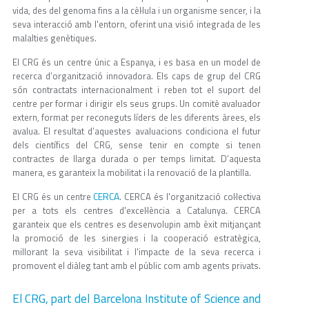
vida, des del genoma fins a la cèl·lula i un organisme sencer, i la
seva interacció amb l'entorn, oferint una visió integrada de les
malalties genètiques.
El CRG és un centre únic a Espanya, i es basa en un model de
recerca d’organització innovadora. Els caps de grup del CRG
són contractats internacionalment i reben tot el suport del
centre per formar i dirigir els seus grups. Un comitè avaluador
extern, format per reconeguts líders de les diferents àrees, els
avalua. El resultat d’aquestes avaluacions condiciona el futur
dels científics del CRG, sense tenir en compte si tenen
contractes de llarga durada o per temps limitat. D’aquesta
manera, es garanteix la mobilitat i la renovació de la plantilla.
CERCA
El CRG és un centre
. CERCA és l'organització col·lectiva
per a tots els centres d'excel·lència a Catalunya. CERCA
garanteix que els centres es desenvolupin amb èxit mitjançant
la promoció de les sinergies i la cooperació estratègica,
millorant la seva visibilitat i l'impacte de la seva recerca i
promovent el diàleg tant amb el públic com amb agents privats.
El CRG, part del Barcelona Institute of Science and