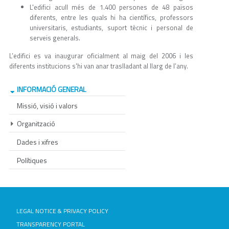
L'edifici acull més de 1.400 persones de 48 països
diferents, entre les quals hi ha científics, professors
universitaris, estudiants, suport tècnic i personal de
serveis generals.
L’edifici es va inaugurar oficialment al maig del 2006 i les
diferents institucions s'hi van anar traslladant al llarg de l’any.
INFORMACIÓ GENERAL
Missió, visió i valors
Organització
Dades i xifres
Polítiques
LEGAL NOTICE & PRIVACY POLICY
TRANSPARENCY PORTAL