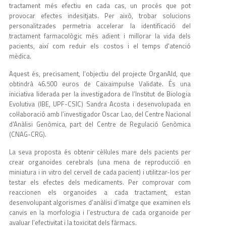
tractament més efectiu en cada cas, un procés que pot
provocar efectes indesitjats. Per això, trobar solucions
personalitzades permetria accelerar la identificació del
tractament farmacològic més adient i millorar la vida dels
pacients, així com reduir els costos i el temps d'atenció
mèdica.
Aquest és, precisament, l’objectiu del projecte OrganAId, que
obtindrà 46.500 euros de Caixaimpulse Validate. És una
iniciativa liderada per la investigadora de l’Institut de Biologia
Evolutiva (IBE, UPF-CSIC) Sandra Acosta i desenvolupada en
col·laboració amb l’investigador Oscar Lao, del Centre Nacional
d'Anàlisi Genòmica, part del Centre de Regulació Genòmica
(CNAG-CRG).
La seva proposta és obtenir cèl·lules mare dels pacients per
crear organoides cerebrals (una mena de reproducció en
miniatura i in vitro del cervell de cada pacient) i utilitzar-los per
testar els efectes dels medicaments. Per comprovar com
reaccionen els organoides a cada tractament, estan
desenvolupant algorismes d’anàlisi d’imatge que examinen els
canvis en la morfologia i l’estructura de cada organoide per
avaluar l’efectivitat i la toxicitat dels fàrmacs.