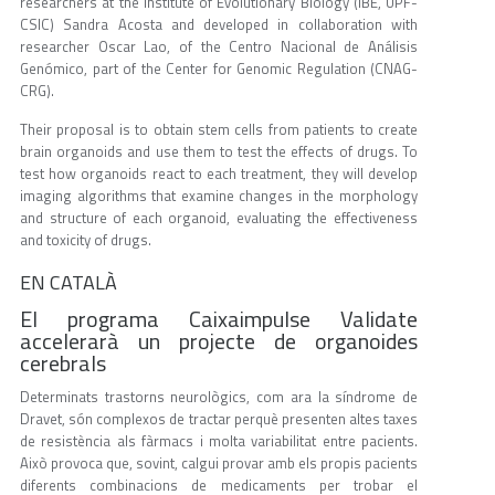
researchers at the Institute of Evolutionary Biology (IBE, UPF-
CSIC) Sandra Acosta and developed in collaboration with
researcher Oscar Lao, of the Centro Nacional de Análisis
Genómico, part of the Center for Genomic Regulation (CNAG-
CRG).
Their proposal is to obtain stem cells from patients to create
brain organoids and use them to test the effects of drugs. To
test how organoids react to each treatment, they will develop
imaging algorithms that examine changes in the morphology
and structure of each organoid, evaluating the effectiveness
and toxicity of drugs.
EN CATALÀ
El programa Caixaimpulse Validate
accelerarà un projecte de organoides
cerebrals
Determinats trastorns neurològics, com ara la síndrome de
Dravet, són complexos de tractar perquè presenten altes taxes
de resistència als fàrmacs i molta variabilitat entre pacients.
Això provoca que, sovint, calgui provar amb els propis pacients
diferents combinacions de medicaments per trobar el