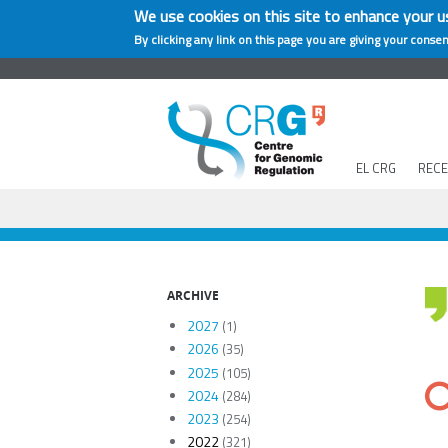
We use cookies on this site to enhance your u
By clicking any link on this page you are giving your consen
EL CRG
REC
ARCHIVE
2027
(1)
2026
(35)
2025
(105)
2024
(284)
2023
(254)
2022
(321)