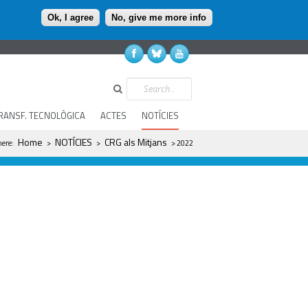
Ok, I agree
No, give me more info
Search
RANSF. TECNOLÒGICA
ACTES
NOTÍCIES
are here
Home
NOTÍCIES
CRG als Mitjans
here:
>
>
> 2022