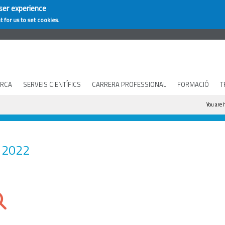
ser experience
t for us to set cookies.
ERCA
SERVEIS CIENTÍFICS
CARRERA PROFESSIONAL
FORMACIÓ
T
You 
You are 
2022