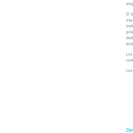
empr
El 
esp
inv
prá
del
dist
Los
cont
Los 
Des