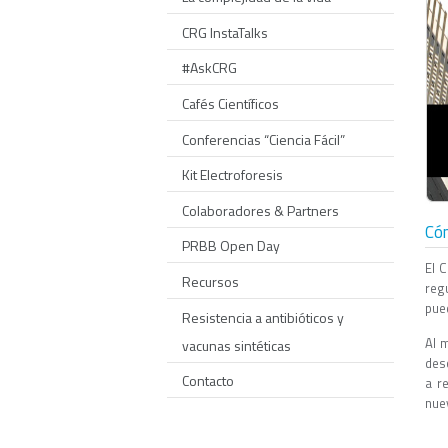
CRG InstaTalks
#AskCRG
Cafés Científicos
Conferencias “Ciencia Fácil”
Kit Electroforesis
Colaboradores & Partners
Cóm
PRBB Open Day
El 
Recursos
reg
pued
Resistencia a antibióticos y
Al 
vacunas sintéticas
desc
Contacto
a r
nue