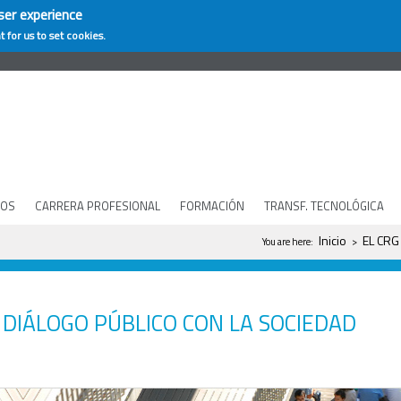
ser experience
t for us to set cookies.
COS
CARRERA PROFESIONAL
FORMACIÓN
TRANSF. TECNOLÓGICA
Se encuentra uste
Inicio
EL CRG
You are here:
>
DIÁLOGO PÚBLICO CON LA SOCIEDAD