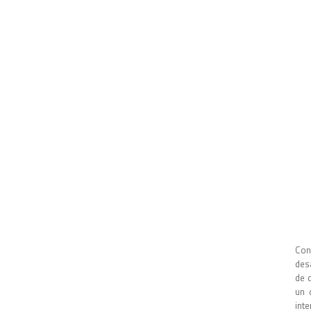
Con
desa
de 
un 
int