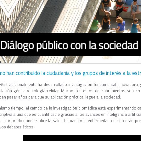
o han contribuido la ciudadanía y los grupos de interés a la est
CRG tradicionalmente ha desarrollado investigación fundamental innovador
ulación génica y biología celular. Muchos de estos descubrimientos son cruc
en pasar años para que su aplicación práctica llegue a la sociedad.
mismo tiempo, el campo de la investigación biomédica está experimentando c
riptiva a una que es cuantificable gracias a los avances en inteligencia artific
ealizar predicciones sobre la salud humana y la enfermedad que no eran pos
vos debates éticos.