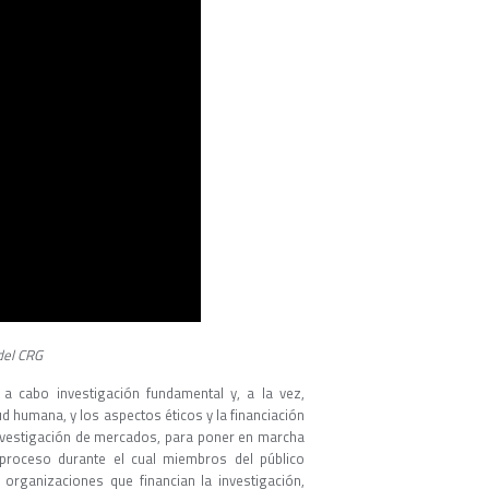
del CRG
 a cabo investigación fundamental y, a la vez,
d humana, y los aspectos éticos y la financiación
investigación de mercados, para poner en marcha
proceso durante el cual miembros del público
, organizaciones que financian la investigación,