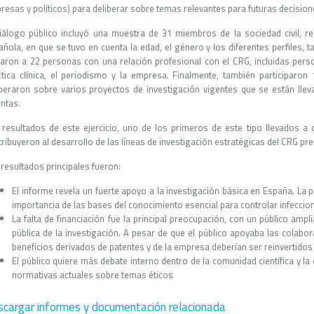
esas y políticos) para deliberar sobre temas relevantes para futuras decisione
diálogo público incluyó una muestra de 31 miembros de la sociedad civil, r
añola, en que se tuvo en cuenta la edad, el género y los diferentes perfiles,
itaron a 22 personas con una relación profesional con el CRG, incluidas person
ctica clínica, el periodismo y la empresa. Finalmente, también participaron 
iberaron sobre varios proyectos de investigación vigentes que se están lle
intas.
 resultados de este ejercicio, uno de los primeros de este tipo llevados a
ribuyeron al desarrollo de las líneas de investigación estratégicas del CRG pre
resultados principales fueron:
El informe revela un fuerte apoyo a la investigación básica en España. La
importancia de las bases del conocimiento esencial para controlar infeccio
La falta de financiación fue la principal preocupación, con un público ampl
pública de la investigación. A pesar de que el público apoyaba las colab
beneficios derivados de patentes y de la empresa deberían ser reinvertidos 
El público quiere más debate interno dentro de la comunidad científica y la
normativas actuales sobre temas éticos
cargar informes y documentación relacionada