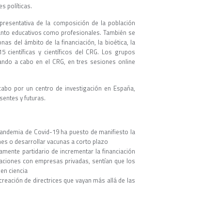
s políticas.
epresentativa de la composición de la población
 tanto educativos como profesionales. También se
as del ámbito de la financiación, la bioética, la
15 científicas y científicos del CRG. Los grupos
vando a cabo en el CRG, en tres sesiones online
 cabo por un centro de investigación en España,
sentes y futuras.
 pandemia de Covid-19 ha puesto de manifiesto la
nes o desarrollar vacunas a corto plazo
iamente partidario de incrementar la financiación
oraciones con empresas privadas, sentían que los
en ciencia
 creación de directrices que vayan más allá de las