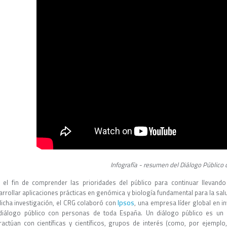
Infografía - resumen del Diálogo Público 
 el fin de comprender las prioridades del público para continuar llevando
rrollar aplicaciones prácticas en genómica y biología fundamental para la salu
Ipsos
dicha investigación, el CRG colaboró con
, una empresa líder global en 
diálogo público con personas de toda España. Un diálogo público es un 
eractúan con científicas y científicos, grupos de interés (como, por ejemplo