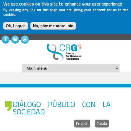
We use cookies on this site to enhance your user experience
By clicking any link on this page you are giving your consent for us to set
cookies.
Ok, I agree
No, give me more info
DIÁLOGO PÚBLICO CON LA
SOCIEDAD
English
Català