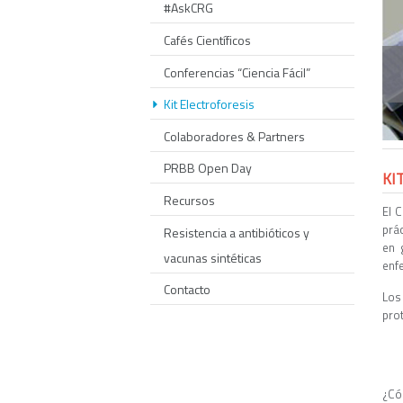
#AskCRG
Cafés Científicos
Conferencias “Ciencia Fácil”
Kit Electroforesis
Colaboradores & Partners
PRBB Open Day
KI
Recursos
El 
prác
Resistencia a antibióticos y
en 
vacunas sintéticas
enfe
Contacto
Los
prot
¿C