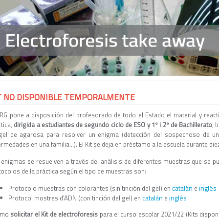
T NO DISPONIBLE TEMPORALMENTE
CRG pone a disposición del profesorado de todo el Estado el material y react
tica,
dirigida a estudiantes de segundo ciclo de ESO y 1º i 2º de Bachillerato
,
b
gel de agarosa para resolver un enigma (detección del sospechoso de un
rmedades en una familia...). El Kit se deja en préstamo a la escuela durante die
 enigmas se resuelven a través del análisis de diferentes muestras que se p
ocolos de la práctica según el tipo de muestras son:
catalán
inglés
Protocolo muestras con colorantes (sin tinción del gel) en
e
catalán
inglés
Protocol mostres d'ADN (con tinción del gel) en
e
ómo
solicitar el Kit de electroforesis
para el curso escolar 2021/22 (Kits dispon