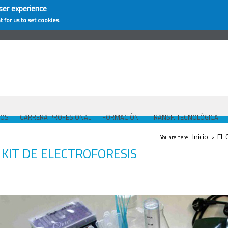
ser experience
t for us to set cookies.
COS
CARRERA PROFESIONAL
FORMACIÓN
TRANSF. TECNOLÓGICA
Se encuentra us
Inicio
EL 
You are here:
>
KIT DE ELECTROFORESIS