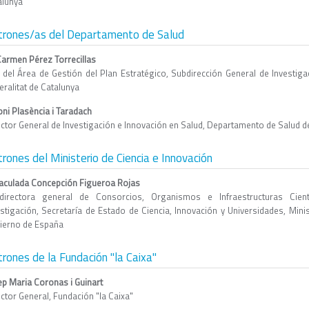
alunya
trones/as del Departamento de Salud
Carmen Pérez Torrecillas
a del Área de Gestión del Plan Estratégico, Subdirección General de Investig
ralitat de Catalunya
oni Plasència i Taradach
ector General de Investigación e Innovación en Salud, Departamento de Salud de
rones del Ministerio de Ciencia e Innovación
aculada Concepción Figueroa Rojas
directora general de Consorcios, Organismos e Infraestructuras Cientí
estigación, Secretaría de Estado de Ciencia, Innovación y Universidades, Minis
ierno de España
rones de la Fundación "la Caixa"
ep Maria Coronas i Guinart
ctor General, Fundación "la Caixa"