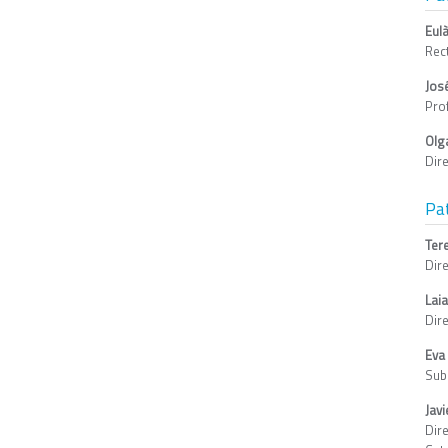
Eulà
Rec
Jos
Pro
Olg
Dir
Pat
Ter
Dir
Laia
Dir
Eva
Sub
Jav
Dir