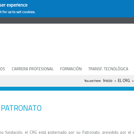
ser experience
t for us to set cookies.
COS
CARRERA PROFESIONAL
FORMACIÓN
TRANSF. TECNOLÓGICA
Se encuentra usted 
Inicio
EL CRG
You are here:
>
PATRONATO
o fundación, el CRG está gobernado por su Patronato, presidido por el c