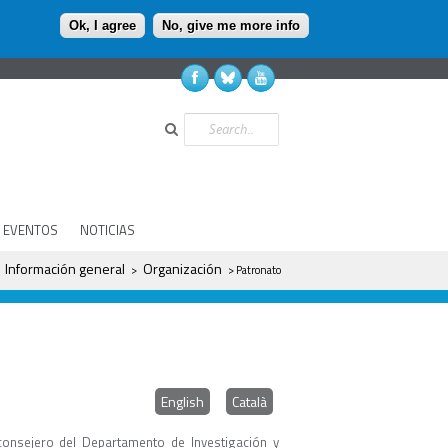
Ok, I agree
No, give me more info
Buscar
EVENTOS
NOTICIAS
aquí
Información general
Organización
>
>
> Patronato
English
Català
onsejero del Departamento de Investigación y