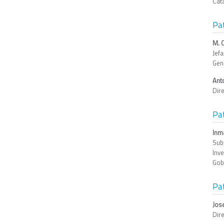
Cat
Pa
M. 
Jef
Gene
Ant
Dir
Pat
Inm
Sub
Inv
Gob
Pat
Jos
Dire